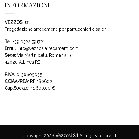
INFORMAZIONI
VEZZOSI srl
Progettazione arredamenti per parrucchieri e saloni
Tel
:
+39 0522 591721
Email
:
info@vezzosiarredamenti.com
Sede
:
Via Martiri della Romania, 9
42020 Albinea RE
P.IVA
: 01368090351
CCIAA/REA
: RE 180602
Cap.Sociale
: 41.600,00 €
Copyright 2026
Vezzosi Srl
All rights reserved.