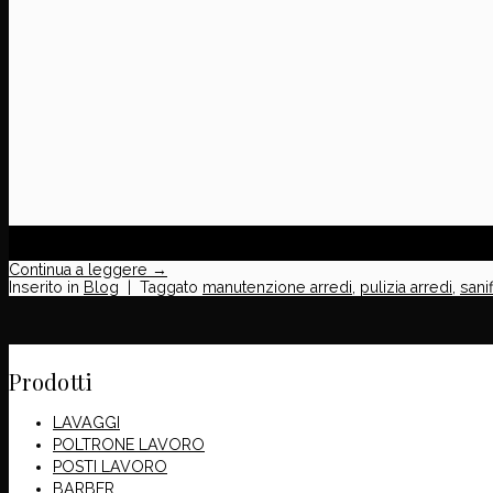
23
Lug
Continua a leggere
→
Inserito in
Blog
|
Taggato
manutenzione arredi
,
pulizia arredi
,
sani
Prodotti
LAVAGGI
POLTRONE LAVORO
POSTI LAVORO
BARBER