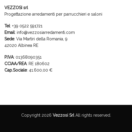
VEZZOSI srl
Progettazione arredamenti per parrucchieri e saloni
Tel
:
+39 0522 591721
Email
:
info@vezzosiarredamenti.com
Sede
:
Via Martiri della Romania, 9
42020 Albinea RE
P.IVA
: 01368090351
CCIAA/REA
: RE 180602
Cap.Sociale
: 41.600,00 €
Copyright 2026
Vezzosi Srl
All rights reserved.