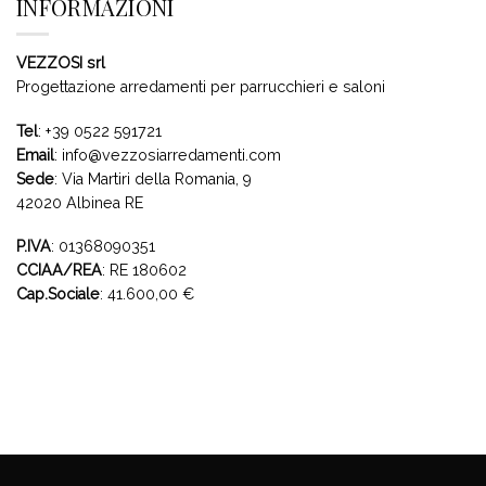
INFORMAZIONI
VEZZOSI srl
Progettazione arredamenti per parrucchieri e saloni
Tel
:
+39 0522 591721
Email
:
info@vezzosiarredamenti.com
Sede
:
Via Martiri della Romania, 9
42020 Albinea RE
P.IVA
: 01368090351
CCIAA/REA
: RE 180602
Cap.Sociale
: 41.600,00 €