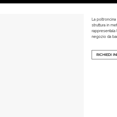
La poltroncina
struttura in m
rappresentala l
negozio da bar
RICHIEDI 