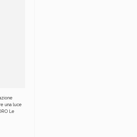
azione
are una luce
VORO Le