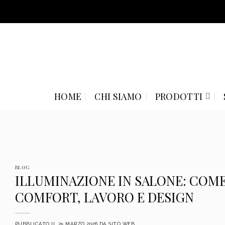
Skip
to
content
HOME
CHI SIAMO
PRODOTTI
BLOG
ILLUMINAZIONE IN SALONE: COME
COMFORT, LAVORO E DESIGN
PUBBLICATO IL
25 MARZO 2026
DA
SITO WEB