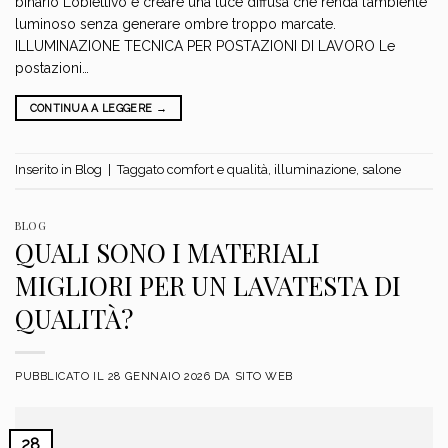
binario L’obiettivo è creare una luce diffusa che renda l’ambiente
luminoso senza generare ombre troppo marcate.
ILLUMINAZIONE TECNICA PER POSTAZIONI DI LAVORO Le
postazioni…
CONTINUA A LEGGERE
→
Inserito in
Blog
|
Taggato
comfort e qualità
,
illuminazione
,
salone
BLOG
QUALI SONO I MATERIALI
MIGLIORI PER UN LAVATESTA DI
QUALITÀ?
PUBBLICATO IL
28 GENNAIO 2026
DA
SITO WEB
28