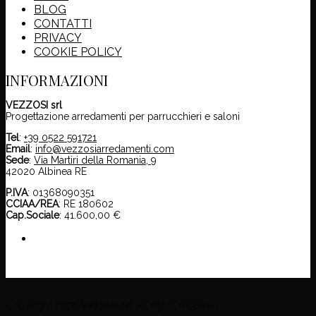
BLOG
CONTATTI
PRIVACY
COOKIE POLICY
INFORMAZIONI
VEZZOSI srl
Progettazione arredamenti per parrucchieri e saloni
Tel
:
+39 0522 591721
Email
:
info@vezzosiarredamenti.com
Sede
:
Via Martiri della Romania, 9
42020 Albinea RE
P.IVA
: 01368090351
CCIAA/REA
: RE 180602
Cap.Sociale
: 41.600,00 €
Copyright 2026
Vezzosi Srl
All rights reserved.