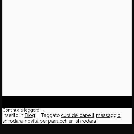
29
Ago
Continua a leggere
→
Inserito in
Blog
|
Taggato
cura dei capelli
,
massaggio
shirodara
,
novità per parrucchieri
,
shirodara