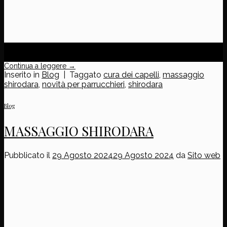
26
Set
Continua a leggere
→
Inserito in
Blog
|
Taggato
cura dei capelli
,
massaggio
shirodara
,
novità per parrucchieri
,
shirodara
Blog
MASSAGGIO SHIRODARA
Pubblicato il
29 Agosto 2024
29 Agosto 2024
da
Sito web