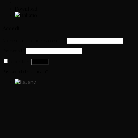
Download
Accedi
Nome utente o indirizzo email
*
Password
*
Ricordami
Accedi
Password dimenticata?