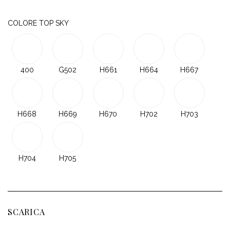
COLORE TOP SKY
400
G502
H661
H664
H667
H668
H669
H670
H702
H703
H704
H705
SCARICA