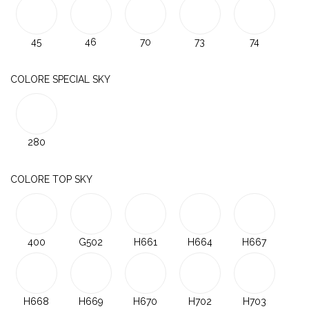
45
46
70
73
74
COLORE SPECIAL SKY
280
COLORE TOP SKY
400
G502
H661
H664
H667
H668
H669
H670
H702
H703