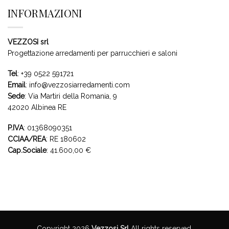
INFORMAZIONI
VEZZOSI srl
Progettazione arredamenti per parrucchieri e saloni
Tel
:
+39 0522 591721
Email
:
info@vezzosiarredamenti.com
Sede
:
Via Martiri della Romania, 9
42020 Albinea RE
P.IVA
: 01368090351
CCIAA/REA
: RE 180602
Cap.Sociale
: 41.600,00 €
Copyright 2026
Vezzosi Srl
All rights reserved.