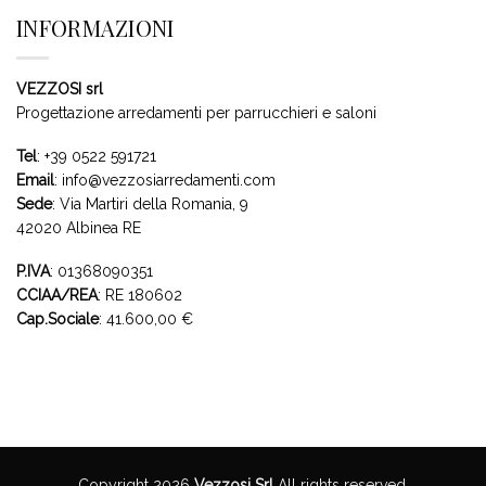
INFORMAZIONI
VEZZOSI srl
Progettazione arredamenti per parrucchieri e saloni
Tel
:
+39 0522 591721
Email
:
info@vezzosiarredamenti.com
Sede
:
Via Martiri della Romania, 9
42020 Albinea RE
P.IVA
: 01368090351
CCIAA/REA
: RE 180602
Cap.Sociale
: 41.600,00 €
Copyright 2026
Vezzosi Srl
All rights reserved.