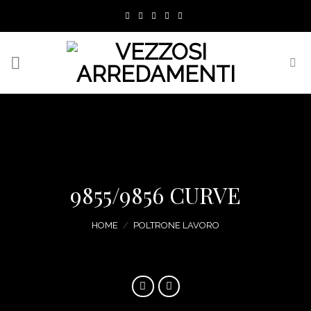
Skip
to
content
9855/9856 CURVE
HOME
/
POLTRONE LAVORO